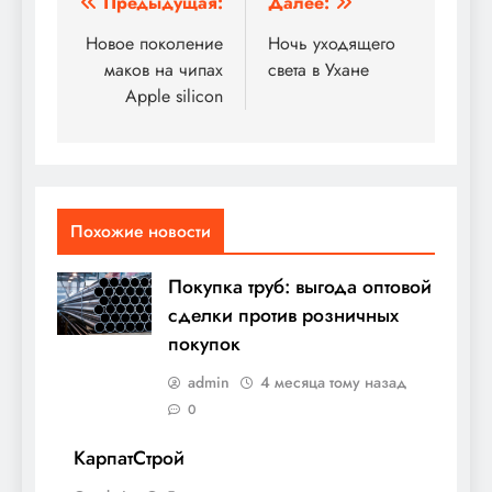
Навигация
Предыдущая:
Далее:
по
Новое поколение
Ночь уходящего
маков на чипах
света в Ухане
записям
Apple silicon
Похожие новости
Покупка труб: выгода оптовой
сделки против розничных
покупок
admin
4 месяца тому назад
0
КарпатСтрой