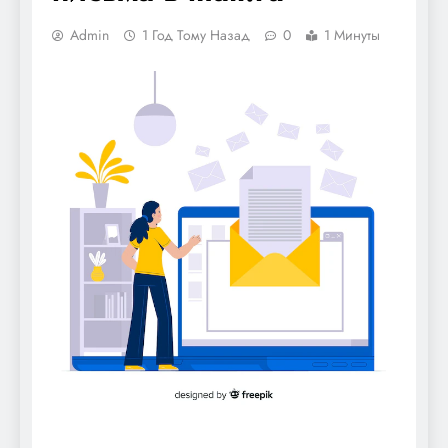
Admin
1 Год Тому Назад
0
1 Минуты