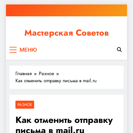
Перейти
к
содержимому
Мастерская Советов
Независимо от того, планируете ли вы небольшой
МЕНЮ
ремонт или крупное строительство, в Мастерской
Советов вы найдете все необходимое для
реализации своих идей!
Главная
Разное
Как отменить отправку письма в mail.ru
РАЗНОЕ
Как отменить отправку
письма в mail.ru