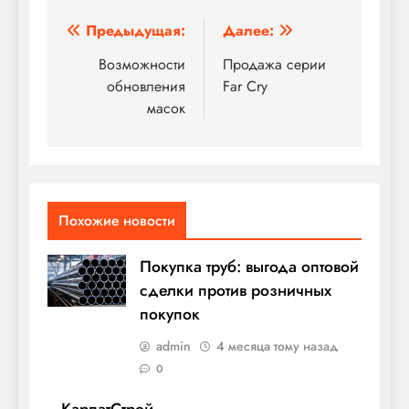
Навигация
Предыдущая:
Далее:
по
Возможности
Продажа серии
обновления
Far Cry
записям
масок
Похожие новости
Покупка труб: выгода оптовой
сделки против розничных
покупок
admin
4 месяца тому назад
0
КарпатСтрой