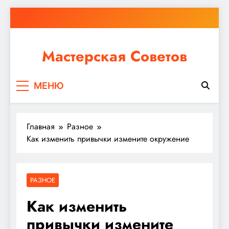
Перейти
к
содержимому
Мастерская Советов
Независимо от того, планируете ли вы небольшой
МЕНЮ
ремонт или крупное строительство, в Мастерской
Советов вы найдете все необходимое для
реализации своих идей!
Главная
Разное
Как изменить привычки измените окружение
РАЗНОЕ
Как изменить
привычки измените