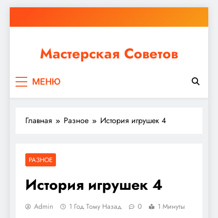
Перейти
к
содержимому
Мастерская Советов
Независимо от того, планируете ли вы небольшой
МЕНЮ
ремонт или крупное строительство, в Мастерской
Советов вы найдете все необходимое для
реализации своих идей!
Главная
Разное
История игрушек 4
РАЗНОЕ
История игрушек 4
Admin
1 Год Тому Назад
0
1 Минуты