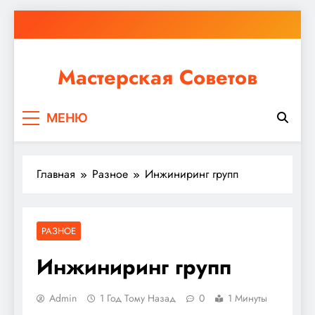
Перейти
к
содержимому
Мастерская Советов
Независимо от того, планируете ли вы небольшой
МЕНЮ
ремонт или крупное строительство, в Мастерской
Советов вы найдете все необходимое для
реализации своих идей!
Главная
Разное
Инжиниринг групп
РАЗНОЕ
Инжиниринг групп
Admin
1 Год Тому Назад
0
1 Минуты