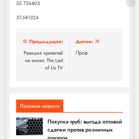
55.726405
37.681324
Навигация
Предыдущая:
Далее:
по
Реакция зрителей
Проф
на анонс The Last
записям
of Us TV
Похожие новости
Покупка труб: выгода оптовой
сделки против розничных
покупок