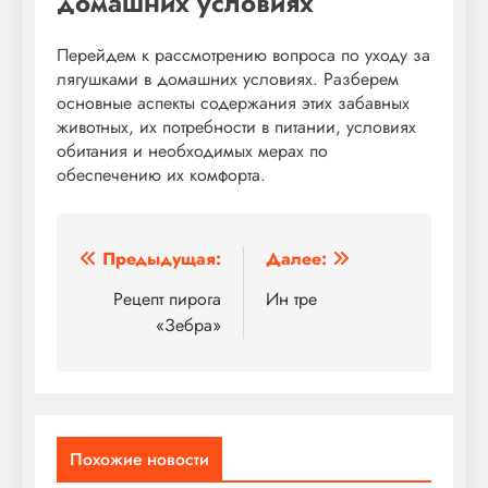
домашних условиях
Перейдем к рассмотрению вопроса по уходу за
лягушками в домашних условиях. Разберем
основные аспекты содержания этих забавных
животных, их потребности в питании, условиях
обитания и необходимых мерах по
обеспечению их комфорта.
Навигация
Предыдущая:
Далее:
по
Рецепт пирога
Ин тре
«Зебра»
записям
Похожие новости