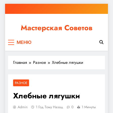
Перейти
к
содержимому
Мастерская Советов
Независимо от того, планируете ли вы небольшой
МЕНЮ
ремонт или крупное строительство, в Мастерской
Советов вы найдете все необходимое для
реализации своих идей!
Главная
Разное
Хлебные лягушки
РАЗНОЕ
Хлебные лягушки
Admin
1 Год Тому Назад
0
1 Минуты