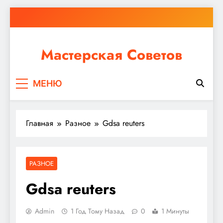
Перейти
к
содержимому
Мастерская Советов
Независимо от того, планируете ли вы небольшой
МЕНЮ
ремонт или крупное строительство, в Мастерской
Советов вы найдете все необходимое для
реализации своих идей!
Главная
Разное
Gdsa reuters
РАЗНОЕ
Gdsa reuters
Admin
1 Год Тому Назад
0
1 Минуты