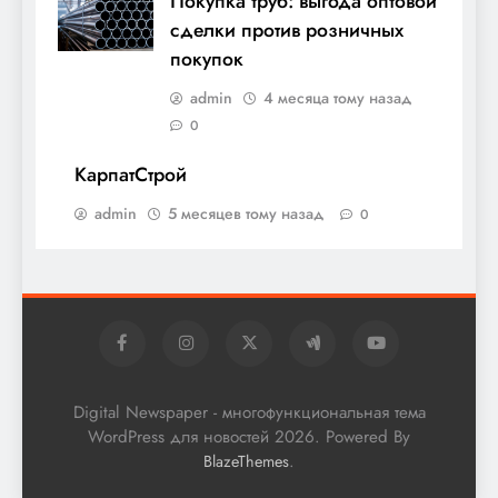
Покупка труб: выгода оптовой
сделки против розничных
покупок
admin
4 месяца тому назад
0
КарпатСтрой
admin
5 месяцев тому назад
0
Digital Newspaper - многофункциональная тема
WordPress для новостей 2026. Powered By
.
BlazeThemes