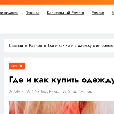
вижимость
Техника
Капитальный Ремонт
Ремонт
М
ьшой ремонт или крупное строительство, в Мастерской Совето
Главная
Разное
Где и как купить одежду в интернете
РАЗНОЕ
Где и как купить одежду
Admin
1 Год Тому Назад
0
1 Минуты