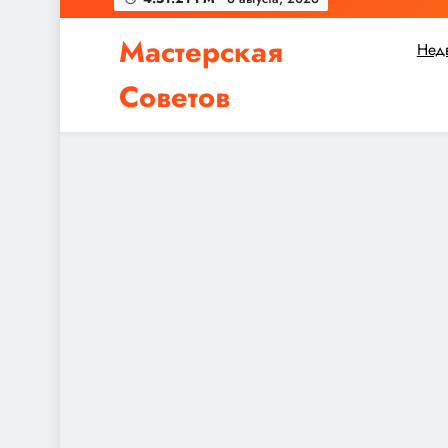
Мастерская
Нед
Советов
Независимо от того, планируете ли вы небол