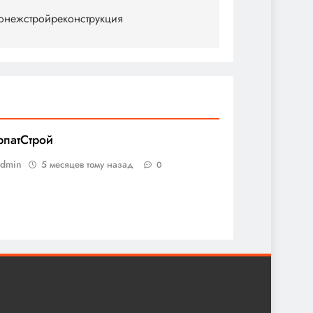
онежстройреконструкция
рпатСтрой
admin
5 месяцев тому назад
0