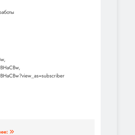
работы
Bw,
rBHaCBw,
rBHaCBw?view_as=subscriber
ее: