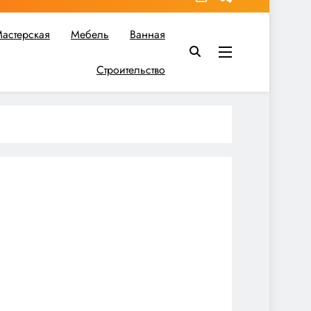
астерская
Мебель
Ванная
Строительство
в вы найдете все необходимое для реализации своих идей!