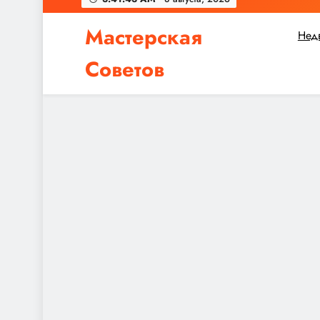
Мастерская
Нед
Советов
Независимо от того, планируете ли вы небол