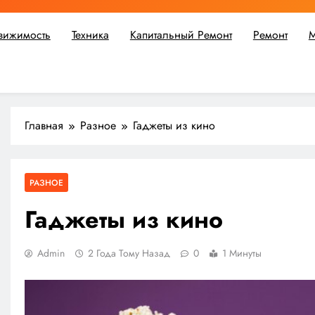
вижимость
Техника
Капитальный Ремонт
Ремонт
М
ьшой ремонт или крупное строительство, в Мастерской Совето
Главная
Разное
Гаджеты из кино
РАЗНОЕ
Гаджеты из кино
Admin
2 Года Тому Назад
0
1 Минуты