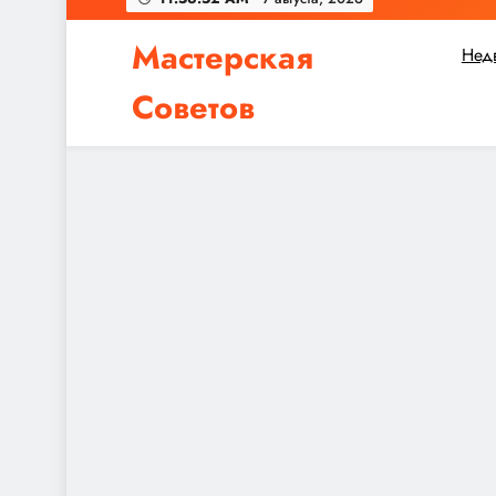
Мастерская
Нед
Советов
Независимо от того, планируете ли вы небол