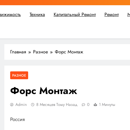
вижимость
Техника
Капитальный Ремонт
Ремонт
М
ьшой ремонт или крупное строительство, в Мастерской Совето
Главная
Разное
Форс Монтаж
РАЗНОЕ
Форс Монтаж
Admin
8 Месяцев Тому Назад
0
1 Минуты
Россия