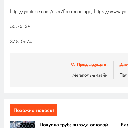
http://youtube.com/user/forcemontage, https://www.y
55.75129
37.810674
Навигация
Предыдущая:
Дал
по
Мегаполь-дизайн
Пал
записям
Похожие новости
Покупка труб: выгода оптовой
Ка