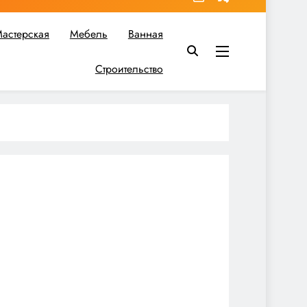
астерская
Мебель
Ванная
Строительство
в вы найдете все необходимое для реализации своих идей!