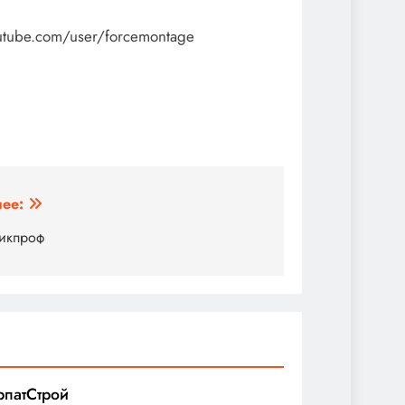
outube.com/user/forcemontage
ее:
икпроф
рпатСтрой