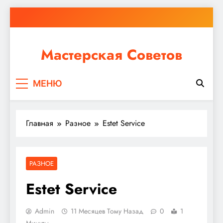
Перейти
к
содержимому
Мастерская Советов
Независимо от того, планируете ли вы небольшой
МЕНЮ
ремонт или крупное строительство, в Мастерской
Советов вы найдете все необходимое для
реализации своих идей!
Главная
Разное
Estet Service
РАЗНОЕ
Estet Service
Admin
11 Месяцев Тому Назад
0
1
Минуты