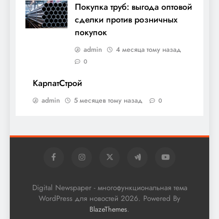
Покупка труб: выгода оптовой
сделки против розничных
покупок
admin
4 месяца тому назад
0
КарпатСтрой
admin
5 месяцев тому назад
0
Digital Newspaper - многофункциональная тема
WordPress для новостей 2026. Powered By
.
BlazeThemes