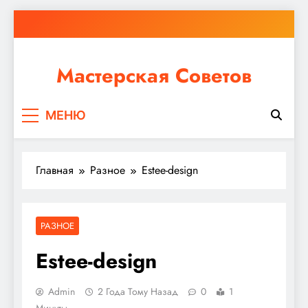
Перейти
к
содержимому
Мастерская Советов
Независимо от того, планируете ли вы небольшой
МЕНЮ
ремонт или крупное строительство, в Мастерской
Советов вы найдете все необходимое для
реализации своих идей!
Главная
Разное
Estee-design
РАЗНОЕ
Estee-design
Admin
2 Года Тому Назад
0
1
Минуты