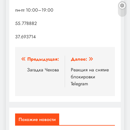
пн-пт 10:00–19:00
55.778882
37.693714
Навигация
Предыдущая:
Далее:
по
Загадка Чехова
Реакция на снятие
блокировки
записям
Telegram
Похожие новости