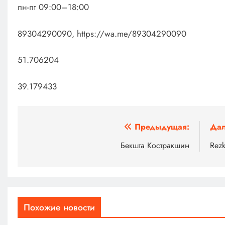
пн-пт 09:00–18:00
89304290090, https://wa.me/89304290090
51.706204
39.179433
Навигация
Предыдущая:
Дал
по
Бекшта Костракшин
Rezk
записям
Похожие новости