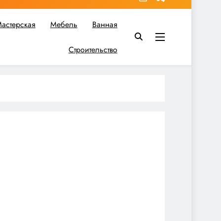
астерская
Мебель
Ванная
Строительство
в вы найдете все необходимое для реализации своих идей!