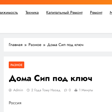
вижимость
Техника
Капитальный Ремонт
Ремонт
М
ьшой ремонт или крупное строительство, в Мастерской Совето
Главная
Разное
Дома Сип под ключ
РАЗНОЕ
Дома Сип под ключ
Admin
2 Года Тому Назад
0
1 Минуты
Россия