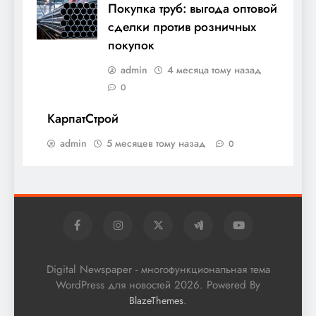
Покупка труб: выгода оптовой
сделки против розничных
покупок
admin
4 месяца тому назад
0
КарпатСтрой
admin
5 месяцев тому назад
0
Digital Newspaper - многофункциональная тема
WordPress для новостей 2026. Powered By
.
BlazeThemes