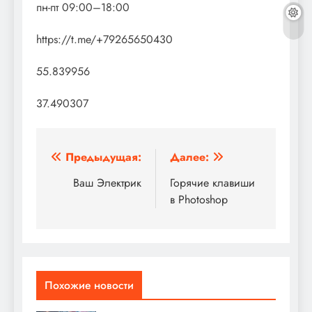
пн-пт 09:00–18:00
https://t.me/+79265650430
55.839956
37.490307
Навигация
Предыдущая:
Далее:
по
Ваш Электрик
Горячие клавиши
в Photoshop
записям
Похожие новости