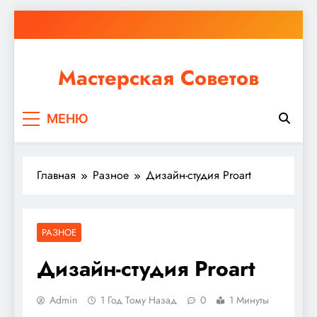
Перейти
к
содержимому
Мастерская Советов
Независимо от того, планируете ли вы небольшой
МЕНЮ
ремонт или крупное строительство, в Мастерской
Советов вы найдете все необходимое для
реализации своих идей!
Главная
Разное
Дизайн-студия Proart
РАЗНОЕ
Дизайн-студия Proart
Admin
1 Год Тому Назад
0
1 Минуты