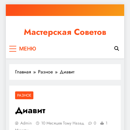
Перейти
к
содержимому
Мастерская Советов
Независимо от того, планируете ли вы небольшой
МЕНЮ
ремонт или крупное строительство, в Мастерской
Советов вы найдете все необходимое для
реализации своих идей!
Главная
Разное
Диавит
РАЗНОЕ
Диавит
Admin
10 Месяцев Тому Назад
0
1
Минуты