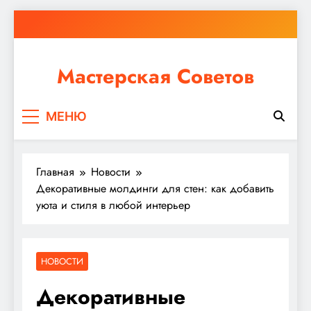
Перейти
к
содержимому
Мастерская Советов
Независимо от того, планируете ли вы небольшой
МЕНЮ
ремонт или крупное строительство, в Мастерской
Советов вы найдете все необходимое для
реализации своих идей!
Главная
Новости
Декоративные молдинги для стен: как добавить
уюта и стиля в любой интерьер
НОВОСТИ
Декоративные