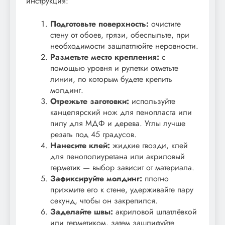
инструкция:
Подготовьте поверхность:
очистите
стену от обоев, грязи, обеспыльте, при
необходимости зашпатлюйте неровности.
Разметьте место крепления:
с
помощью уровня и рулетки отметьте
линии, по которым будете крепить
молдинг.
Отрежьте заготовки:
используйте
канцелярский нож для пенопласта или
пилу для МДФ и дерева. Углы лучше
резать под 45 градусов.
Нанесите клей:
жидкие гвозди, клей
для пенополиуретана или акриловый
герметик — выбор зависит от материала.
Зафиксируйте молдинг:
плотно
прижмите его к стене, удерживайте пару
секунд, чтобы он закрепился.
Заделайте швы:
акриловой шпатлёвкой
или герметиком, затем зашлифуйте