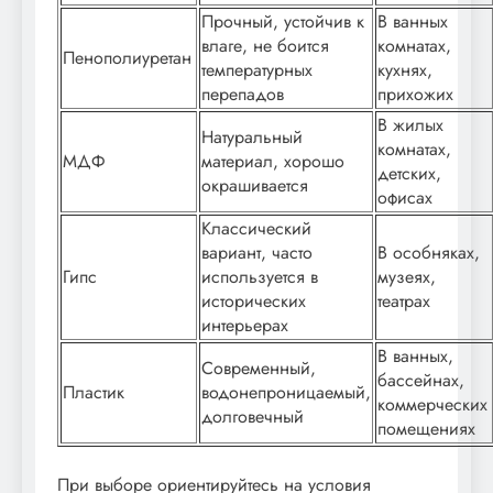
Прочный, устойчив к
В ванных
влаге, не боится
комнатах,
Пенополиуретан
температурных
кухнях,
перепадов
прихожих
В жилых
Натуральный
комнатах,
МДФ
материал, хорошо
детских,
окрашивается
офисах
Классический
вариант, часто
В особняках,
Гипс
используется в
музеях,
исторических
театрах
интерьерах
В ванных,
Современный,
бассейнах,
Пластик
водонепроницаемый,
коммерческих
долговечный
помещениях
При выборе ориентируйтесь на условия