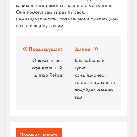
капитального ремонта, начните с молдингов.
Они помогут вам выразить свою
индивидуальность, создать уют и сделать дом
по-настоящему вашим.
Навигация
Предыдущая:
Далее:
по
Оптима-плюс,
Как выбрать и
официальный
купить
записям
дилер Rehau
кондиционер,
который идеально
подойдет именно
вам
Похожие новости