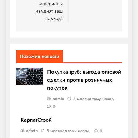
материалы
изменят ваш
подход!
Похожие новости
Покупка труб: выгода оптовой
сделки против розничных
покупок
admin
4 месяца тому назад
0
КарпатСтрой
admin
5 месяцев тому назад
0