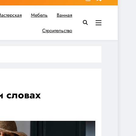
астерская
Мебель
Ванная
Строительство
в вы найдете все необходимое для реализации своих идей!
и словах