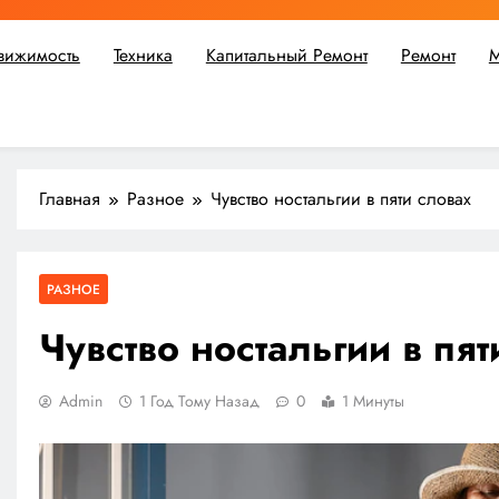
вижимость
Техника
Капитальный Ремонт
Ремонт
М
ьшой ремонт или крупное строительство, в Мастерской Совето
Главная
Разное
Чувство ностальгии в пяти словах
РАЗНОЕ
Чувство ностальгии в пят
Admin
1 Год Тому Назад
0
1 Минуты