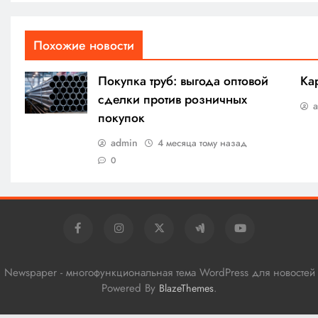
Похожие новости
Покупка труб: выгода оптовой
Ка
сделки против розничных
покупок
admin
4 месяца тому назад
0
al Newspaper - многофункциональная тема WordPress для новостей
Powered By
.
BlazeThemes