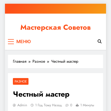
Перейти
к
содержимому
Мастерская Советов
Независимо от того, планируете ли вы небольшой
МЕНЮ
ремонт или крупное строительство, в Мастерской
Советов вы найдете все необходимое для
реализации своих идей!
Главная
Разное
Честный мастер
РАЗНОЕ
Честный мастер
Admin
1 Год Тому Назад
0
1 Минуты