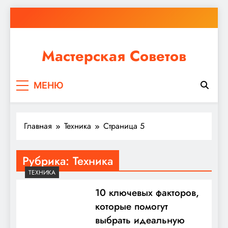
Перейти
к
содержимому
Мастерская Советов
Независимо от того, планируете ли вы небольшой
МЕНЮ
ремонт или крупное строительство, в Мастерской
Советов вы найдете все необходимое для
реализации своих идей!
Главная
Техника
Страница 5
Рубрика:
Техника
ТЕХНИКА
10 ключевых факторов,
которые помогут
выбрать идеальную