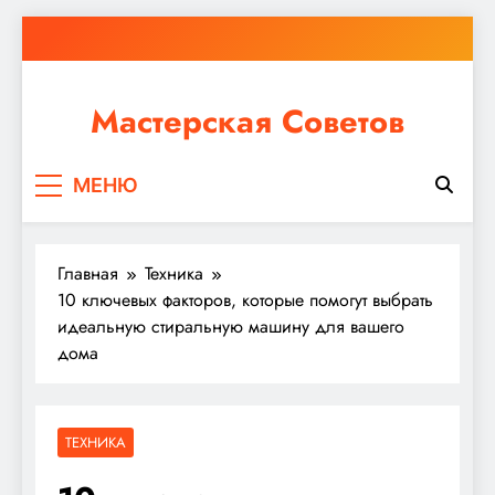
Перейти
к
содержимому
Мастерская Советов
Независимо от того, планируете ли вы небольшой
МЕНЮ
ремонт или крупное строительство, в Мастерской
Советов вы найдете все необходимое для
реализации своих идей!
Главная
Техника
10 ключевых факторов, которые помогут выбрать
идеальную стиральную машину для вашего
дома
ТЕХНИКА