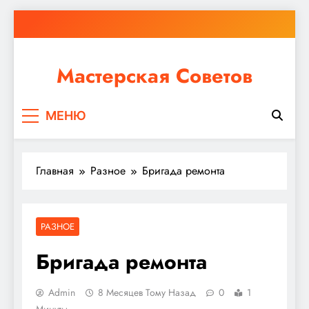
Перейти
к
содержимому
Мастерская Советов
Независимо от того, планируете ли вы небольшой
МЕНЮ
ремонт или крупное строительство, в Мастерской
Советов вы найдете все необходимое для
реализации своих идей!
Главная
Разное
Бригада ремонта
РАЗНОЕ
Бригада ремонта
Admin
8 Месяцев Тому Назад
0
1
Минуты