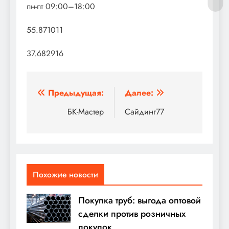
пн-пт 09:00–18:00
55.871011
37.682916
Навигация
Предыдущая:
Далее:
по
БК-Мастер
Сайдинг77
записям
Похожие новости
Покупка труб: выгода оптовой
сделки против розничных
покупок