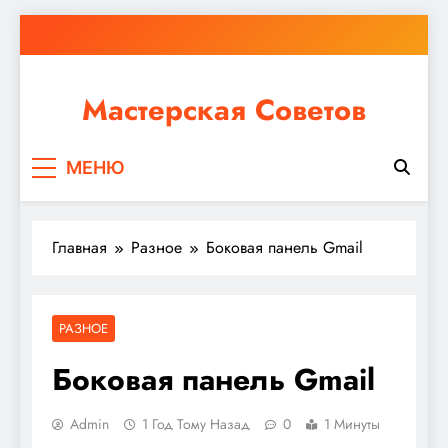
Перейти
к
содержимому
Мастерская Советов
Независимо от того, планируете ли вы небольшой
МЕНЮ
ремонт или крупное строительство, в Мастерской
Советов вы найдете все необходимое для
реализации своих идей!
Главная
Разное
Боковая панель Gmail
РАЗНОЕ
Боковая панель Gmail
Admin
1 Год Тому Назад
0
1 Минуты