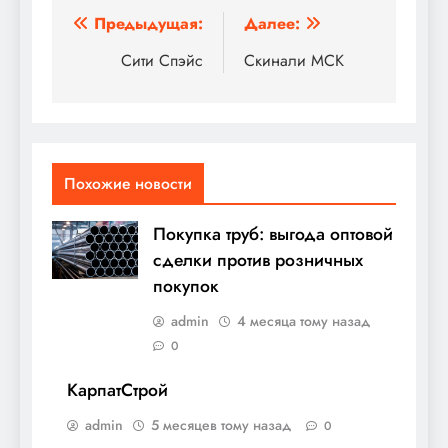
Навигация
Предыдущая:
Далее:
по
Сити Спэйс
Скинали МСК
записям
Похожие новости
Покупка труб: выгода оптовой
сделки против розничных
покупок
admin
4 месяца тому назад
0
КарпатСтрой
admin
5 месяцев тому назад
0