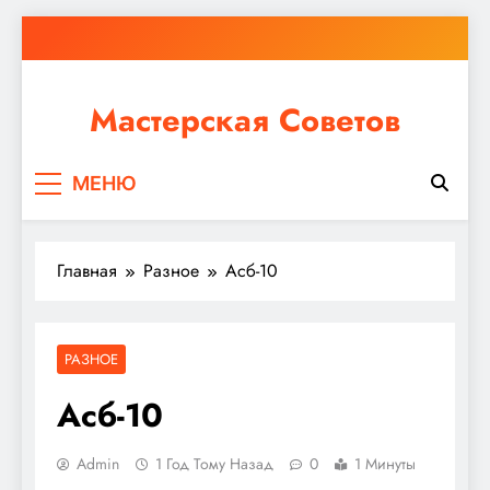
Перейти
к
содержимому
Мастерская Советов
Независимо от того, планируете ли вы небольшой
МЕНЮ
ремонт или крупное строительство, в Мастерской
Советов вы найдете все необходимое для
реализации своих идей!
Главная
Разное
Асб-10
РАЗНОЕ
Асб-10
Admin
1 Год Тому Назад
0
1 Минуты