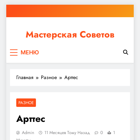
Перейти
к
содержимому
Мастерская Советов
Независимо от того, планируете ли вы небольшой
МЕНЮ
ремонт или крупное строительство, в Мастерской
Советов вы найдете все необходимое для
реализации своих идей!
Главная
Разное
Арттес
РАЗНОЕ
Арттес
Admin
11 Месяцев Тому Назад
0
1
Минуты