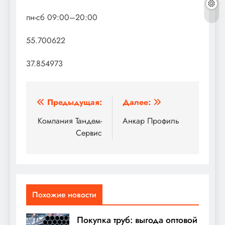
пн-сб 09:00–20:00
55.700622
37.854973
Навигация
Предыдущая:
Далее:
по
Компания Тандем-
Анкар Профиль
Сервис
записям
Похожие новости
Покупка труб: выгода оптовой