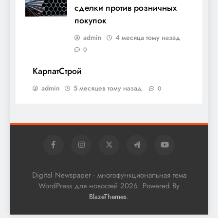
сделки против розничных
покупок
admin
4 месяца тому назад
0
КарпатСтрой
admin
5 месяцев тому назад
0
Digital Newspaper - многофункциональная тема
WordPress для новостей 2026. Powered By
.
BlazeThemes