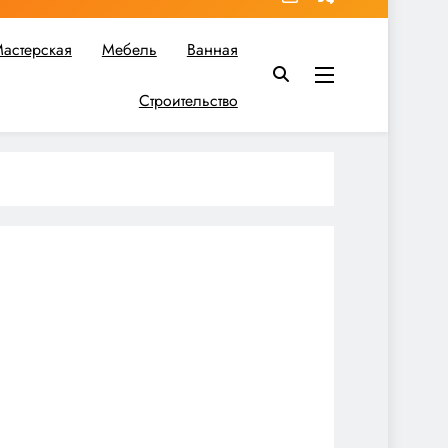
астерская
Мебель
Ванная
Строительство
в вы найдете все необходимое для реализации своих идей!