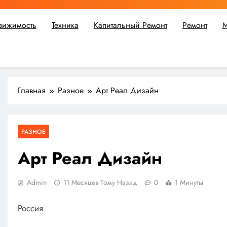
вижимость
Техника
Капитальный Ремонт
Ремонт
М
ьшой ремонт или крупное строительство, в Мастерской Совето
Главная
Разное
Арт Реал Дизайн
РАЗНОЕ
Арт Реал Дизайн
Admin
11 Месяцев Тому Назад
0
1 Минуты
Россия