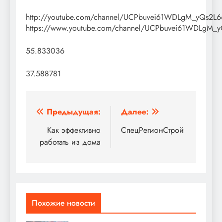
http://youtube.com/channel/UCPbuvei61WDLgM_yQs2L6
https://www.youtube.com/channel/UCPbuvei61WDLgM_y
55.833036
37.588781
Навигация
Предыдущая:
Далее:
по
Как эффективно
СпецРегионСтрой
работать из дома
записям
Похожие новости