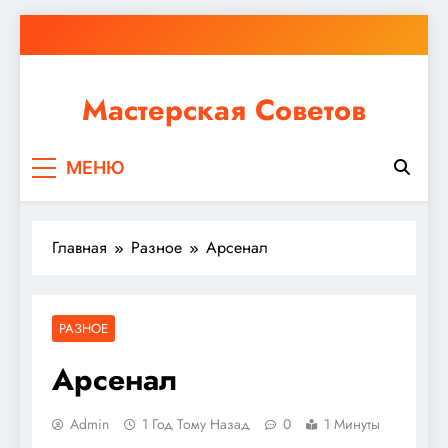
Перейти
к
содержимому
Мастерская Советов
Независимо от того, планируете ли вы небольшой
МЕНЮ
ремонт или крупное строительство, в Мастерской
Советов вы найдете все необходимое для
реализации своих идей!
Главная
Разное
Арсенал
РАЗНОЕ
Арсенал
Admin
1 Год Тому Назад
0
1 Минуты