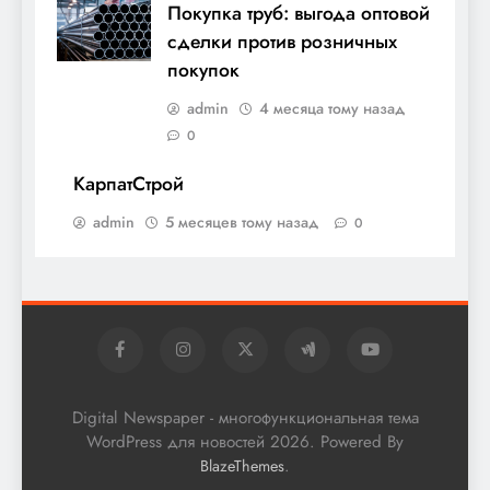
Покупка труб: выгода оптовой
сделки против розничных
покупок
admin
4 месяца тому назад
0
КарпатСтрой
admin
5 месяцев тому назад
0
Digital Newspaper - многофункциональная тема
WordPress для новостей 2026. Powered By
.
BlazeThemes