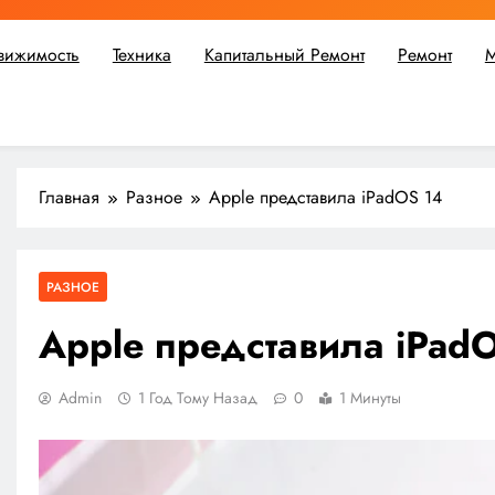
вижимость
Техника
Капитальный Ремонт
Ремонт
М
ьшой ремонт или крупное строительство, в Мастерской Совето
Главная
Разное
Apple представила iPadOS 14
РАЗНОЕ
Apple представила iPad
Admin
1 Год Тому Назад
0
1 Минуты