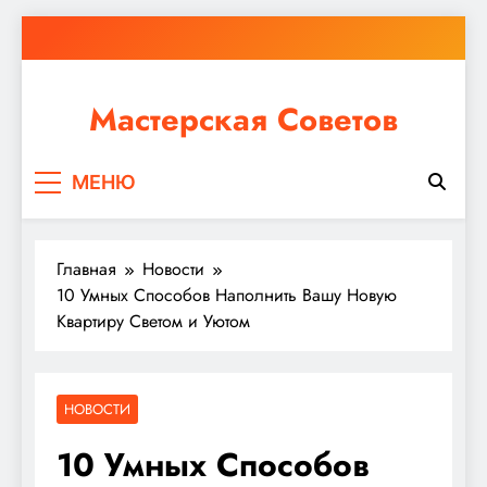
Перейти
к
содержимому
Мастерская Советов
Независимо от того, планируете ли вы небольшой
МЕНЮ
ремонт или крупное строительство, в Мастерской
Советов вы найдете все необходимое для
реализации своих идей!
Главная
Новости
10 Умных Способов Наполнить Вашу Новую
Квартиру Светом и Уютом
НОВОСТИ
10 Умных Способов