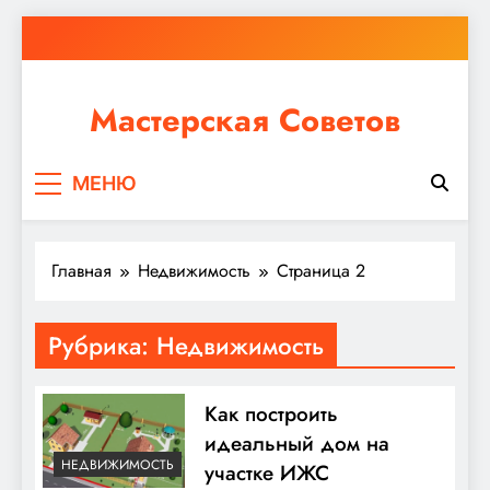
Перейти
к
содержимому
Мастерская Советов
Независимо от того, планируете ли вы небольшой
МЕНЮ
ремонт или крупное строительство, в Мастерской
Советов вы найдете все необходимое для
реализации своих идей!
Главная
Недвижимость
Страница 2
Рубрика:
Недвижимость
Как построить
идеальный дом на
НЕДВИЖИМОСТЬ
участке ИЖС